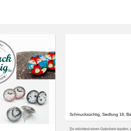
We use cookies
We use cookies and other technologies on our website. Some of these are
essential, while others help us to improve this website and your
experience. Personal data can be processed (e.g. IP addresses), e.g. B. for
personalized ads and content or ad and content measurement. You can
find more information about the use of your data in our
data protection
declaration. You can revoke or adjust your selection at any time under
Settings.
Only essential
Accept all
Settings
Schmucksüchtig, Siedlung 18, B
Du möchtest einen Gutschein kaufen, d