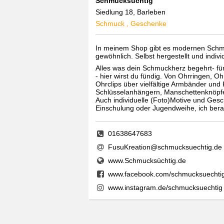
Schmucksüchtig
Siedlung 18, Barleben
Schmuck , Geschenke
In meinem Shop gibt es modernen Schmu
gewöhnlich. Selbst hergestellt und individ
Alles was dein Schmuckherz begehrt- fü
- hier wirst du fündig. Von Ohrringen, 
Ohrclips über vielfältige Armbänder und K
Schlüsselanhängern, Manschettenknöpf
Auch individuelle (Foto)Motive und Gesch
Einschulung oder Jugendweihe, ich berat
01638647683
FusuKreation@schmucksuechtig.de
www.Schmucksüchtig.de
www.facebook.com/schmucksuechti
www.instagram.de/schmucksuechtig