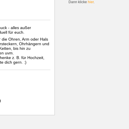
Dann klicke
hier
.
ck - alles außer
uell für euch.
r die Ohren, Arm oder Hals
Ohrsteckern, Ohrhängern und
etten, bis hin zu
en uvm.
enke z. B. für Hochzeit,
e dich gern. :)
g